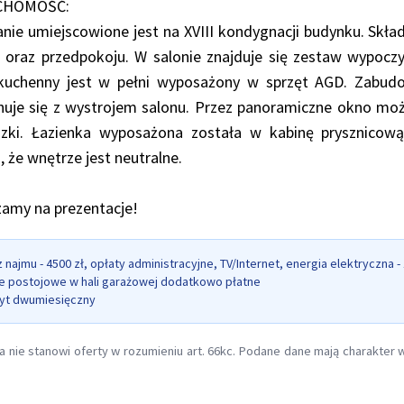
CHOMOŚĆ:
nie umiejscowione jest na XVIII kondygnacji budynku. Skład
i oraz przedpokoju. W salonie znajduje się zestaw wypocz
kuchenny jest w pełni wyposażony w sprzęt AGD. Zabud
uje się z wystrojem salonu. Przez panoramiczne okno moż
szki. Łazienka wyposażona została w kabinę prysznicową
, że wnętrze jest neutralne.
amy na prezentacje!
 najmu - 4500 zł, opłaty administracyjne, TV/Internet, energia elektryczna - 
e postojowe w hali garażowej dodatkowo płatne
yt dwumiesięczny
a nie stanowi oferty w rozumieniu art. 66kc. Podane dane mają charakter