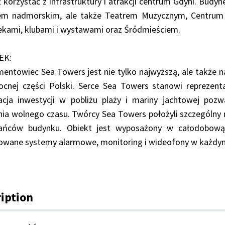
 korzystać z infrastruktury i atrakcji centrum Gdyni. Budyn
em nadmorskim, ale także Teatrem Muzycznym, Centrum K
ekami, klubami i wystawami oraz Śródmieściem.
EK:
entowiec Sea Towers jest nie tylko najwyższą, ale także 
ocnej części Polski. Serce Sea Towers stanowi reprezent
zacja inwestycji w pobliżu plaży i mariny jachtowej po
ia wolnego czasu. Twórcy Sea Towers położyli szczególny 
ańców budynku. Obiekt jest wyposażony w całodobową 
rowane systemy alarmowe, monitoring i wideofony w każdy
iption