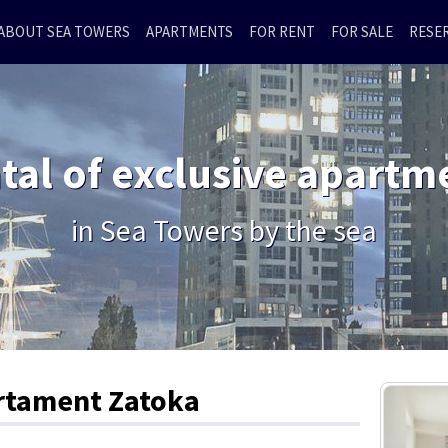
ABOUT SEA TOWERS
APARTMENTS
FOR RENT
FOR SALE
RESE
tal of exclusive apartm
in Sea Towers by the sea
rtament Zatoka