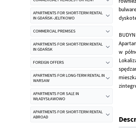
również
bulwar
APARTMENTS FOR SHORT-TERM RENTAL
dyskot
IN GDAŃSK-JELITKOWO
COMMERCIAL PREMISES
BUDYN
Apartam
APARTMENTS FOR SHORT-TERM RENTAL
IN GDAŃSK
w półn
Lokali
FOREIGN OFFERS
spędzan
APARTMENTS FOR LONG-TERM RENTAL IN
mieszk
WARSAW
zinteg
APARTMENTS FOR SALE IN
WŁADYSŁAWOWO
APARTMENTS FOR SHORT-TERM RENTAL
ABROAD
Descr