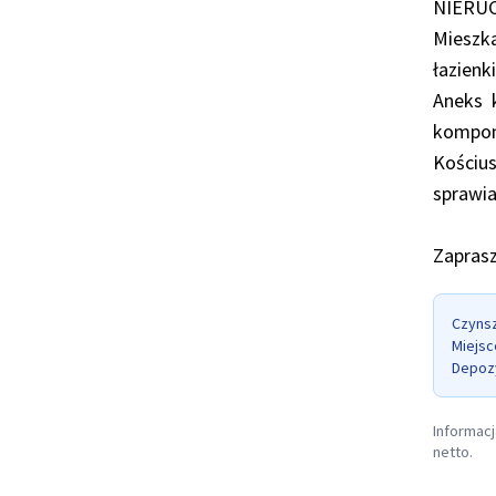
NIERU
Mieszka
łazienk
Aneks 
kompon
Kościu
sprawia
Zaprasz
Czynsz
Miejsc
Depoz
Informacj
netto.