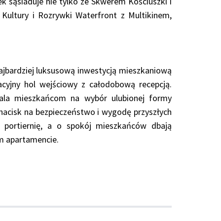
ek sąsiaduje nie tylko ze Skwerem Kościuszki i
ultury i Rozrywki Waterfront z Multikinem,
najbardziej luksusową inwestycją mieszkaniową
acyjny hol wejściowy z całodobową recepcją.
zwala mieszkańcom na wybór ulubionej formy
nacisk na bezpieczeństwo i wygodę przyszłych
portiernię, a o spokój mieszkańców dbają
m apartamencie.