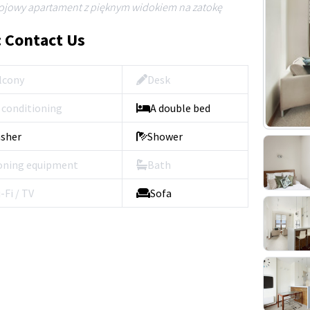
jowy apartament z pięknym widokiem na zatokę
: Contact Us
lcony
Desk
r conditioning
A double bed
sher
Shower
oning equipment
Bath
-Fi / TV
Sofa