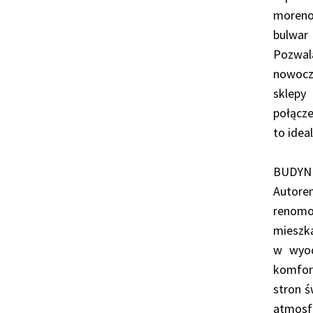
morenow
bulwar
Pozwala
nowocz
sklepy
połącze
to idea
BUDYN
Autorem
renomo
mieszka
w wyod
komfor
stron ś
atmosf