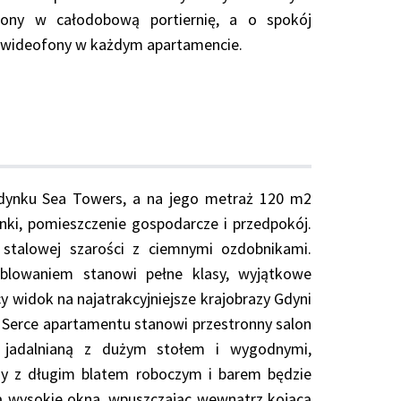
żony w całodobową portiernię, a o spokój
 wideofony w każdym apartamencie.
udynku Sea Towers, a na jego metraż 120 m2
enki, pomieszczenie gospodarcze i przedpokój.
 stalowej szarości z ciemnymi ozdobnikami.
lowaniem stanowi pełne klasy, wyjątkowe
 widok na najatrakcyjniejsze krajobrazy Gdyni
. Serce apartamentu stanowi przestronny salon
ą jadalnianą z dużym stołem i wygodnymi,
ny z długim blatem roboczym i barem będzie
ją wysokie okna, wpuszczając wewnątrz kojącą