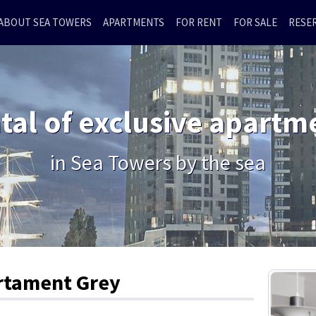
ABOUT SEA TOWERS
APARTMENTS
FOR RENT
FOR SALE
RESE
tal of exclusive apartm
in Sea Towers by the sea
rtament Grey