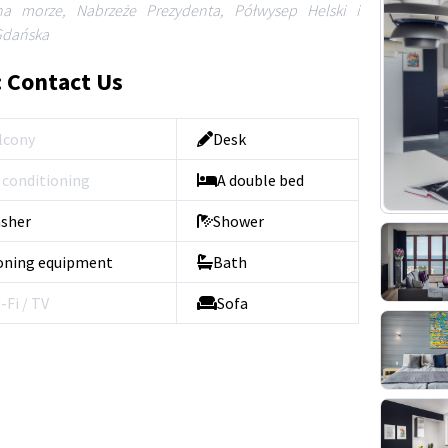
a morze, Nabrzeże Prezydenta, Półwysep Helski i
Gdańska
: Contact Us
lcony
Desk
r conditioning
A double bed
sher
Shower
oning equipment
Bath
-Fi / TV
Sofa