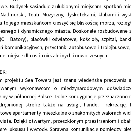
e. Budynek sąsiaduje z ulubionymi miejscami spotkań mies
 Nadmorski, Teatr Muzyczny, dyskotekami, klubami i wy
 to jego mieszkańcom cieszyć się bliskością morza, rozległe
esnego i dynamicznego miasta. Doskonale rozbudowane za
 (CH Batory), placówki oświatowe, kościoły, szpital, ba
ń komunikacyjnych, przystanki autobusowe i trolejbusowe
lne miejsce dla osób niezależnych i nowoczesnych.
EK:
 projektu Sea Towers jest znana wiedeńska pracownia arc
wanym wykonawcom o międzynarodowym doświadczeni
lny w północnej Polsce. Dolne kondygnacje przeznaczono n
rębnionej strefie także na usługi, handel i rekreację.
towe apartamenty mieszkalne o znakomitych walorach wi
wiata. Dzięki otwartym, przeszklonym przestrzeniom i dbał
erę luksusu i wygody. Sprawną komunikację pomiędzy pię