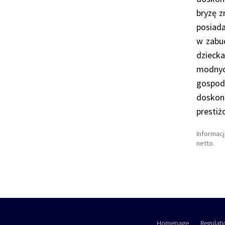
bryzę z
posiada
w zabud
dziecka
modnych
gospod
doskon
prestiż
Informacj
netto.
Homepage
Regulati