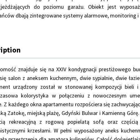
zjeżdżających do poziomu garażu. Obiekt jest wyposa
ańców dbają zintegrowane systemy alarmowe, monitoring i
iption
homość znajduje się na XXIV kondygnacji prestiżowego b
się salon z aneksem kuchennym, dwie sypialnie, dwie łazi
ment urządzony został w stonowanej kompozycji bieli i
zasowa kolorystyka w połączeniu z nowoczesnym umeb
. Z każdego okna apartamentu rozpościera się zachwycający
ką Zatokę, miejską plażę, Gdyński Bulwar i Kamienną Górę
cią rekreacyjną z rogową popielatą sofą oraz części
istycznymi krzesłami. W pełni wyposażony aneks kuchen
łą przestrzenią dla amatora kulinariów. Całość doświetla