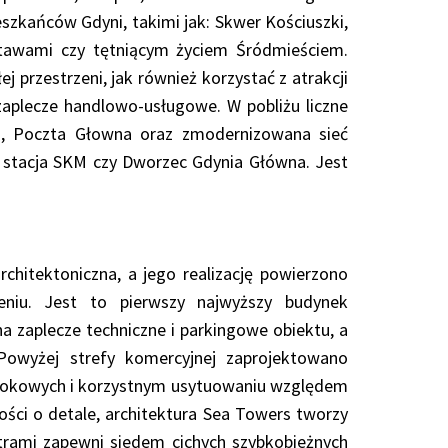
zkańców Gdyni, takimi jak: Skwer Kościuszki,
stawami czy tętniącym życiem Śródmieściem.
j przestrzeni, jak również korzystać z atrakcji
plecze handlowo-usługowe. W pobliżu liczne
nki, Poczta Głowna oraz zmodernizowana sieć
, stacja SKM czy Dworzec Gdynia Główna. Jest
hitektoniczna, a jego realizację powierzono
u. Jest to pierwszy najwyższy budynek
a zaplecze techniczne i parkingowe obiektu, a
 Powyżej strefy komercyjnej zaprojektowano
dokowych i korzystnym usytuowaniu względem
ości o detale, architektura Sea Towers tworzy
trami zapewni siedem cichych szybkobieżnych