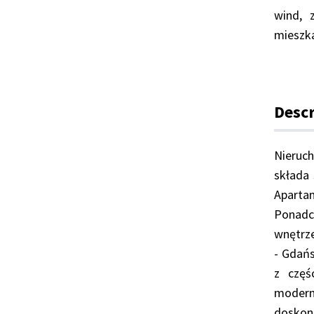
wind, 
mieszk
Descr
Nieruc
składa 
Aparta
Ponadc
wnętrze
- Gdańs
z częś
modern
doskona