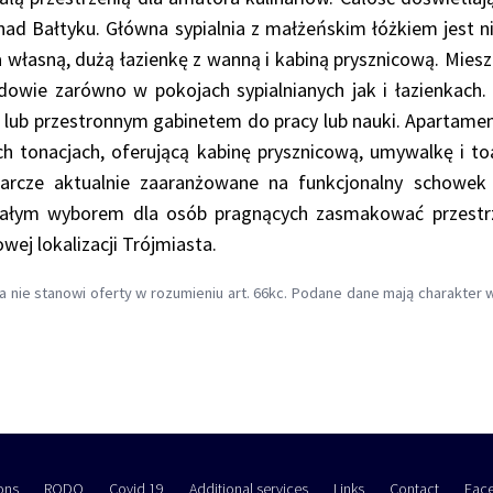
nad Bałtyku. Główna sypialnia z małżeńskim łóżkiem jest 
 własną, dużą łazienkę z wanną i kabiną prysznicową. Mie
owie zarówno w pokojach sypialnianych jak i łazienkach.
 lub przestronnym gabinetem do pracy lub nauki. Apartame
 tonacjach, oferującą kabinę prysznicową, umywalkę i toa
arcze aktualnie zaaranżowane na funkcjonalny schowek 
ałym wyborem dla osób pragnących zasmakować przestrze
owej lokalizacji Trójmiasta.
a nie stanowi oferty w rozumieniu art. 66kc. Podane dane mają charakter
ons
RODO
Covid 19
Additional services
Links
Contact
Fac