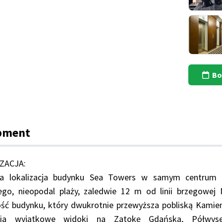
Bo
pment
ZACJA:
na lokalizacja budynku Sea Towers w samym centrum G
iego, nieopodal plaży, zaledwie 12 m od linii brzegowej
ść budynku, który dwukrotnie przewyższa pobliską Kamie
nia wyjątkowe widoki na Zatokę Gdańską, Półwyse