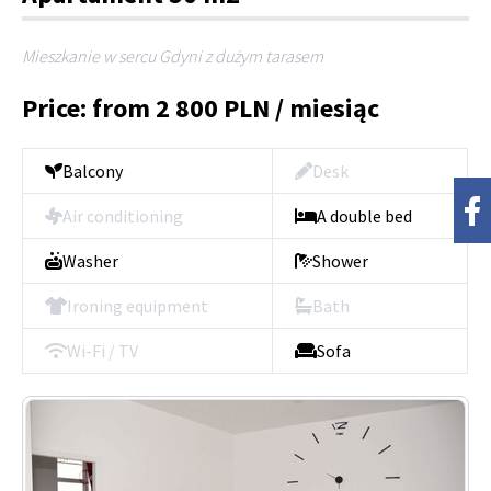
Mieszkanie w sercu Gdyni z dużym tarasem
Price: from 2 800 PLN / miesiąc
Balcony
Desk
Air conditioning
A double bed
Washer
Shower
Ironing equipment
Bath
Wi-Fi / TV
Sofa