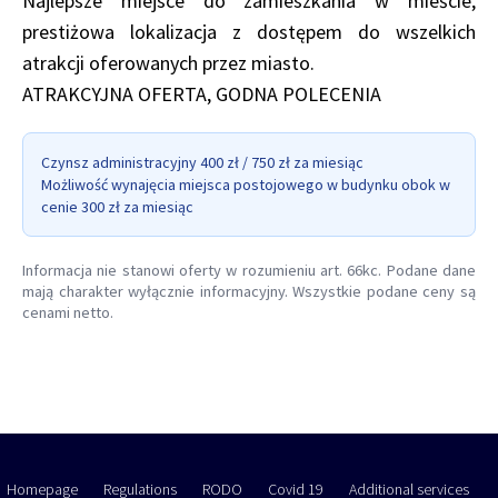
Najlepsze miejsce do zamieszkania w mieście,
prestiżowa lokalizacja z dostępem do wszelkich
atrakcji oferowanych przez miasto.
ATRAKCYJNA OFERTA, GODNA POLECENIA
Czynsz administracyjny 400 zł / 750 zł za miesiąc
Możliwość wynajęcia miejsca postojowego w budynku obok w
cenie 300 zł za miesiąc
Informacja nie stanowi oferty w rozumieniu art. 66kc. Podane dane
mają charakter wyłącznie informacyjny. Wszystkie podane ceny są
cenami netto.
Homepage
Regulations
RODO
Covid 19
Additional services