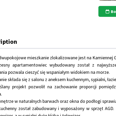
Bo
iption
wupokojowe mieszkanie zlokalizowane jest na Kamiennej G
esny apartamentowiec wybudowany został z najwyższej
nia pozwala cieszyć się wspaniałym widokiem na morze.
nie składa się z salonu z aneksem kuchennym, sypialni, łazi
ślany projekt pozwolił na zachowanie proporcji pomięd
.
nętrze w naturalnych barwach oraz okna do podłogi sprawiają
kuchenny został zabudowany i wyposażony w sprzęt AGD. 
ewizor, a w sypialni duże łóżko i telewizor.