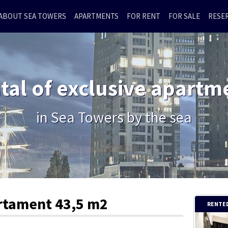
ABOUT SEA TOWERS
APARTMENTS
FOR RENT
FOR SALE
RESE
tal of exclusive apartm
in Sea Towers by the sea
rtament 43,5 m2
RENTE