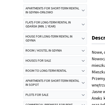
APARTMENTS FOR SHORT-TERM RENTAL
IN GDYNIA-ORŁOWO
FLATS FOR LONG-TERM RENTAL IN
GDAŃSK (MIN. 1 YEAR)
Descr
HOUSE FOR LONG-TERM RENTAL IN
GDYNIA
ROOM / HOSTEL IN GDYNIA
Nowe, d
Nowocz
HOUSES FOR SALE
mieszka
ROOM TO LONG-TERM RENTAL
Mieszka
Przemy
APARTMENTS FOR SHORT-TERM RENTAL
wnętrza
IN SOPOT
Jasne w
PLOTS FOR SALE
Aneks 
oraz tel
COMMERCIAL PREMISES FOR RENT