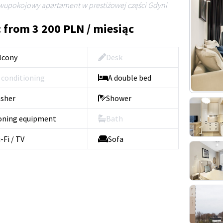
wupokojowy apartament w prestiżowej części Gdyni
: from 3 200 PLN / miesiąc
lcony
Desk
r conditioning
A double bed
sher
Shower
oning equipment
Bath
-Fi / TV
Sofa