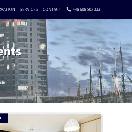
RVATION
SERVICES
CONTACT
+48 608 502 333
ents
D